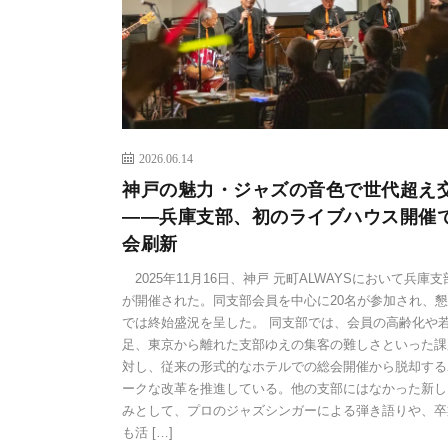
2026.06.14
神戸の魅力・ジャズの音色で世代超え
――兵庫支部、初のライブハウス開催
会刷新
2025年11月16日、神戸 元町ALWAYSにおいて兵庫
が開催された。同支部会員を中心に20名が参加され、
では終始盛況を呈した。 同支部では、会員の高齢化や
足、東京から離れた支部ゆえの集客の難しさといった課
対し、従来の形式的なホテルでの総会開催から脱却する
ークな改革を推進している。他の支部にはなかった新し
みとして、プロのジャズシンガーによる弾き語りや、卒
も活 […]