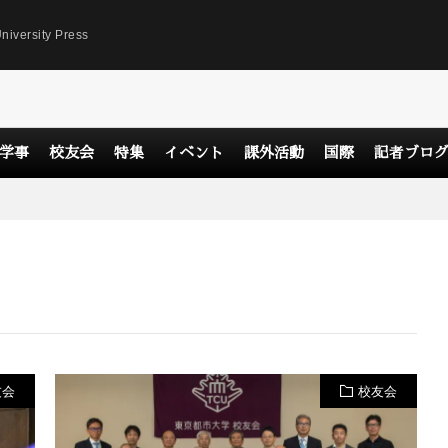
niversity Press
学事
校友会
特集
イベント
課外活動
国際
記者ブロ
友会
校友会