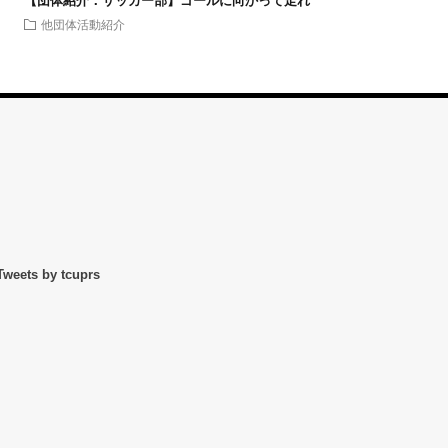
【団体紹介：サッカー部】ゴールに向かって走れ
他団体活動紹介
Tweets by tcuprs