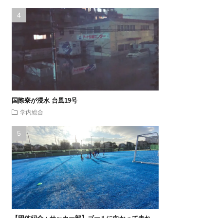
国際寮が浸水 台風19号
学内総合