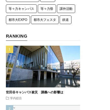
等々力キャンパス
等々力祭
課外活動
都市大EXPO
都市大フェスタ
鉄道
RANKING
世田谷キャンパス被災 講義への影響は
学内総合