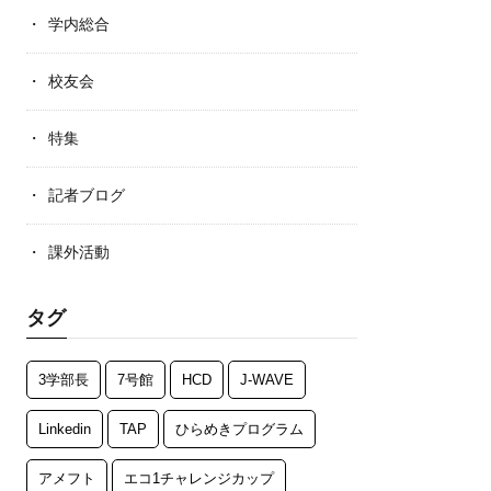
学内総合
校友会
特集
記者ブログ
課外活動
タグ
3学部長
7号館
HCD
J-WAVE
Linkedin
TAP
ひらめきプログラム
アメフト
エコ1チャレンジカップ