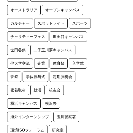
オーストラリア
オープンキャンパス
カルチャー
スポットライト
スポーツ
チャリティーフェス
世田谷キャンパス
世田谷祭
二子玉川夢キャンパス
他大学交流
企業
体育祭
入学式
夢祭
学位授与式
定期演奏会
密着取材
就活
校友会
横浜キャンパス
横浜祭
海外インターンシップ
玉川警察署
環境ISOフォーラム
研究室