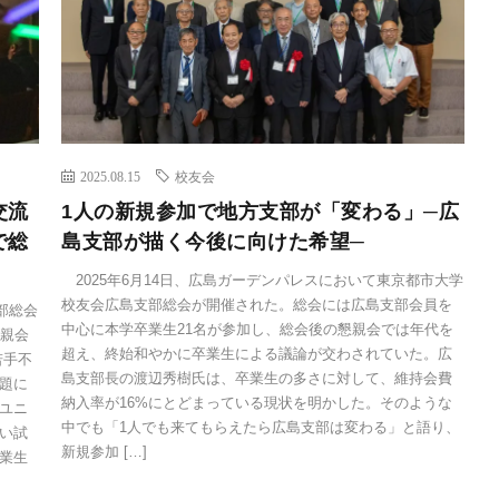
2025.08.15
校友会
交流
1人の新規参加で地方支部が「変わる」─広
で総
島支部が描く今後に向けた希望─
2025年6月14日、広島ガーデンパレスにおいて東京都市大学
校友会広島支部総会が開催された。総会には広島支部会員を
支部総会
中心に本学卒業生21名が参加し、総会後の懇親会では年代を
懇親会
超え、終始和やかに卒業生による議論が交わされていた。広
若手不
島支部長の渡辺秀樹氏は、卒業生の多さに対して、維持会費
題に
納入率が16%にとどまっている現状を明かした。そのような
ユニ
中でも「1人でも来てもらえたら広島支部は変わる」と語り、
い試
新規参加 […]
業生