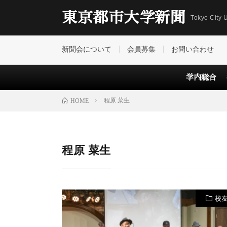
東京都市大学新聞
Tokyo City U
新聞会について
会員募集
お問い合わせ
学内総合
程原 菜生
HOME
程原 菜生
校