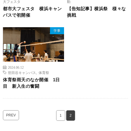
大フェスタ
動
都市大フェスタ 横浜キャン
【告知記事】横浜祭 様々な
パスで初開催
挑戦
学事
2024.06.12
世田谷キャンパス
,
体育祭
体育祭雨天のなか開催 1日
目 新入生の奮闘
PREV
1
2