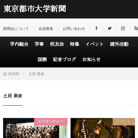
東京都市大学新聞
新聞会について
会員募集
お問い合わせ
学内総合
学事
校友会
特集
イベント
課外活動
国際
記者ブログ
お知らせ
HOME
土田 果奈
土田 果奈
他団体活動紹介
イベント