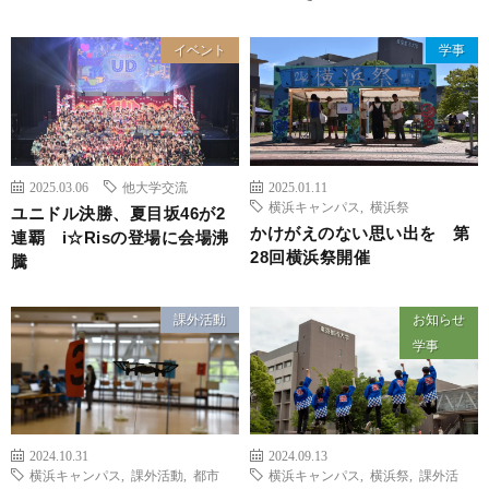
イベント
学事
2025.03.06
他大学交流
2025.01.11
横浜キャンパス
,
横浜祭
ユニドル決勝、夏目坂46が2
かけがえのない思い出を 第
連覇 i☆Risの登場に会場沸
28回横浜祭開催
騰
課外活動
お知らせ
学事
2024.10.31
2024.09.13
横浜キャンパス
,
課外活動
,
都市
横浜キャンパス
,
横浜祭
,
課外活