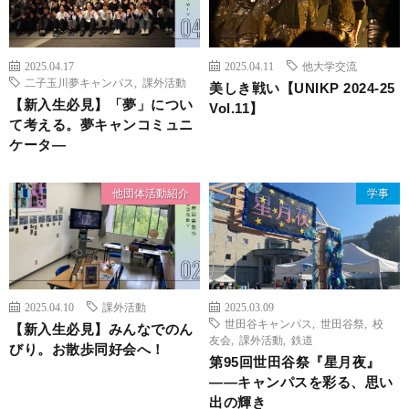
2025.04.17
2025.04.11
他大学交流
二子玉川夢キャンパス
,
課外活動
美しき戦い【UNIKP 2024-25
【新入生必見】「夢」につい
Vol.11】
て考える。夢キャンコミュニ
ケータ―
他団体活動紹介
学事
2025.04.10
課外活動
2025.03.09
世田谷キャンパス
,
世田谷祭
,
校
【新入生必見】みんなでのん
友会
,
課外活動
,
鉄道
びり。お散歩同好会へ！
第95回世田谷祭『星月夜』
——キャンパスを彩る、思い
出の輝き