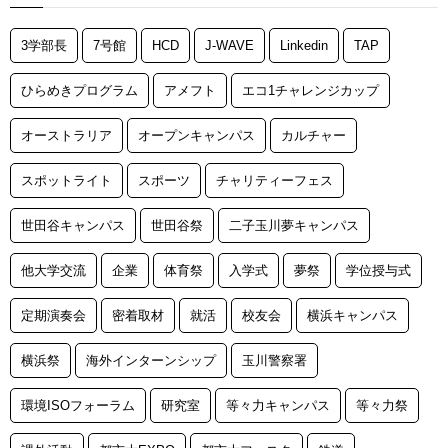
3学部長
7号館
HCD
J-WAVE
Linkedin
TAP
ひらめきプログラム
アメフト
エコ1チャレンジカップ
オーストラリア
オープンキャンパス
カルチャー
スポットライト
スポーツ
チャリティーフェス
世田谷キャンパス
世田谷祭
二子玉川夢キャンパス
他大学交流
企業
体育祭
入学式
夢祭
学位授与式
定期演奏会
密着取材
就活
校友会
横浜キャンパス
横浜祭
海外インターンシップ
玉川警察署
環境ISOフォーラム
研究室
等々力キャンパス
等々力祭