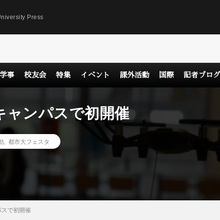
niversity Press
学事
校友会
特集
イベント
課外活動
国際
記者ブロ
キャンパスで初開催
動
,
都市大フェスタ
パスで初開催