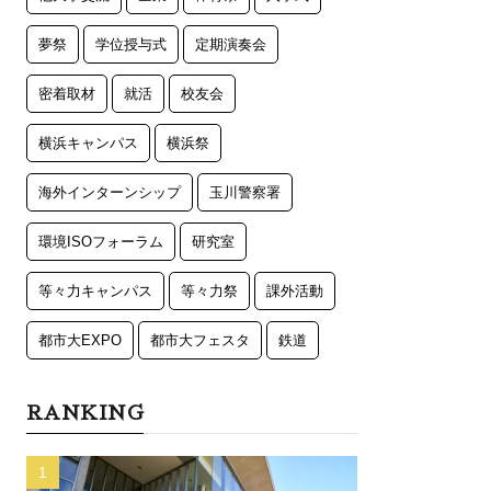
夢祭
学位授与式
定期演奏会
密着取材
就活
校友会
横浜キャンパス
横浜祭
海外インターンシップ
玉川警察署
環境ISOフォーラム
研究室
等々力キャンパス
等々力祭
課外活動
都市大EXPO
都市大フェスタ
鉄道
RANKING