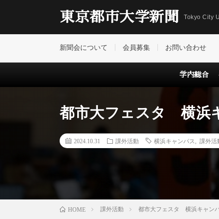
東京都市大学新聞
Tokyo City U
新聞会について
会員募集
お問い合わせ
学内総合
都市大フェスタ 横浜
2024.10.31
課外活動
横浜キャンパス
,
課外活
課外活動
都市大フェスタ 横浜キャン
HOME