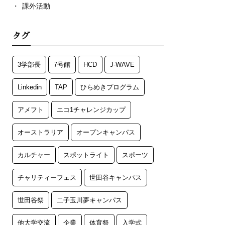
課外活動
タグ
3学部長
7号館
HCD
J-WAVE
Linkedin
TAP
ひらめきプログラム
アメフト
エコ1チャレンジカップ
オーストラリア
オープンキャンパス
カルチャー
スポットライト
スポーツ
チャリティーフェス
世田谷キャンパス
世田谷祭
二子玉川夢キャンパス
他大学交流
企業
体育祭
入学式