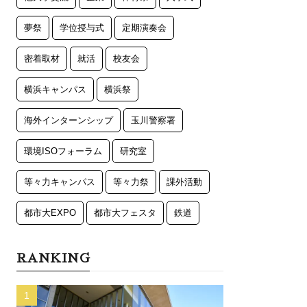
夢祭
学位授与式
定期演奏会
密着取材
就活
校友会
横浜キャンパス
横浜祭
海外インターンシップ
玉川警察署
環境ISOフォーラム
研究室
等々力キャンパス
等々力祭
課外活動
都市大EXPO
都市大フェスタ
鉄道
RANKING