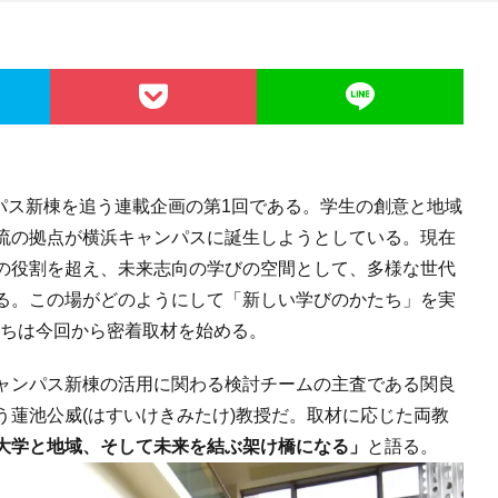
ンパス新棟を追う連載企画の第1回である。学生の創意と地域
流の拠点が横浜キャンパスに誕生しようとしている。現在
の役割を超え、未来志向の学びの空間として、多様な世代
る。この場がどのようにして「新しい学びのかたち」を実
たちは今回から密着取材を始める。
ャンパス新棟の活用に関わる検討チームの主査である関良
う蓮池公威(はすいけきみたけ)教授だ。取材に応じた両教
大学と地域、そして未来を結ぶ架け橋になる」
と語る。