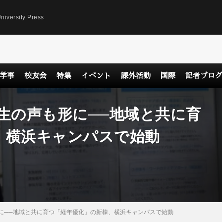
niversity Press
学事
校友会
特集
イベント
課外活動
国際
記者ブロ
生の声も形に──地域と共に育
、横浜キャンパスで始動
形に──地域と共に育つ「経年優化」の新棟、横浜キャンパスで始動