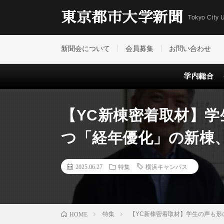
東京都市大学新聞
Tokyo City U
新聞会について
会員募集
お問い合わせ
学内総合
【YC新棟密着取材】学
つ「経年優化」の新棟
2025.06.27
特集
横浜キャンパス
特集
【YC新棟密着取材】学生の声も
HOME