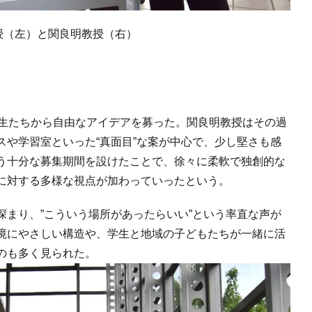
授（左）と関良明教授（右）
学生たちから自由なアイデアを募った。関良明教授はその過
スや学習室といった“真面目”な案が中心で、少し堅さも感
う十分な募集期間を設けたことで、徐々に柔軟で独創的な
に対する多様な視点が加わっていったという。
深まり、”こういう場所があったらいい”という率直な声が
境にやさしい構造や、学生と地域の子どもたちが一緒に活
のも多く見られた。