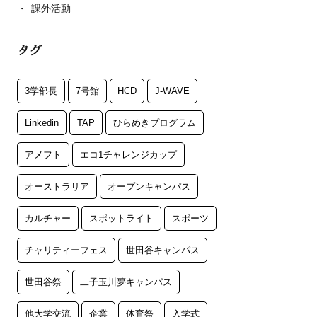
課外活動
タグ
3学部長
7号館
HCD
J-WAVE
Linkedin
TAP
ひらめきプログラム
アメフト
エコ1チャレンジカップ
オーストラリア
オープンキャンパス
カルチャー
スポットライト
スポーツ
チャリティーフェス
世田谷キャンパス
世田谷祭
二子玉川夢キャンパス
他大学交流
企業
体育祭
入学式