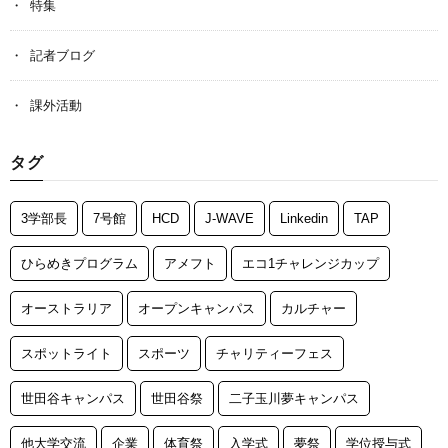
特集
記者ブログ
課外活動
タグ
3学部長
7号館
HCD
J-WAVE
Linkedin
TAP
ひらめきプログラム
アメフト
エコ1チャレンジカップ
オーストラリア
オープンキャンパス
カルチャー
スポットライト
スポーツ
チャリティーフェス
世田谷キャンパス
世田谷祭
二子玉川夢キャンパス
他大学交流
企業
体育祭
入学式
夢祭
学位授与式