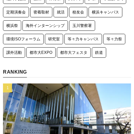
定期演奏会
密着取材
就活
校友会
横浜キャンパス
横浜祭
海外インターンシップ
玉川警察署
環境ISOフォーラム
研究室
等々力キャンパス
等々力祭
課外活動
都市大EXPO
都市大フェスタ
鉄道
RANKING