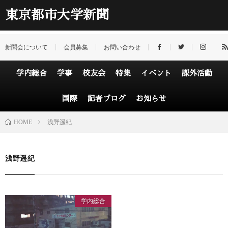
東京都市大学新聞
新聞会について
会員募集
お問い合わせ
学内総合
学事
校友会
特集
イベント
課外活動
国際
記者ブログ
お知らせ
HOME
浅野遥紀
浅野遥紀
学内総合