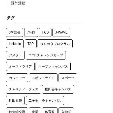
課外活動
タグ
3学部長
7号館
HCD
J-WAVE
Linkedin
TAP
ひらめきプログラム
アメフト
エコ1チャレンジカップ
オーストラリア
オープンキャンパス
カルチャー
スポットライト
スポーツ
チャリティーフェス
世田谷キャンパス
世田谷祭
二子玉川夢キャンパス
他大学交流
企業
体育祭
入学式