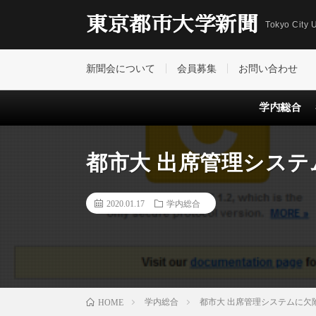
東京都市大学新聞
Tokyo City U
新聞会について
会員募集
お問い合わせ
学内総合
都市大 出席管理システ
2020.01.17
学内総合
学内総合
都市大 出席管理システムに欠
HOME