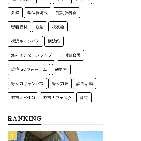
夢祭
学位授与式
定期演奏会
密着取材
就活
校友会
横浜キャンパス
横浜祭
海外インターンシップ
玉川警察署
環境ISOフォーラム
研究室
等々力キャンパス
等々力祭
課外活動
都市大EXPO
都市大フェスタ
鉄道
RANKING