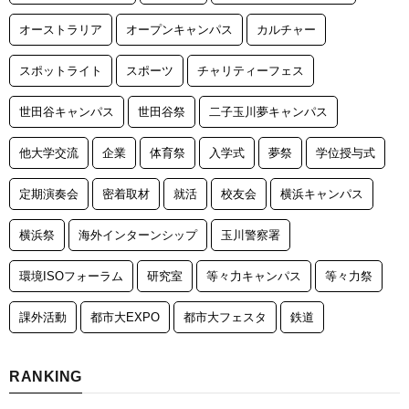
オーストラリア
オープンキャンパス
カルチャー
スポットライト
スポーツ
チャリティーフェス
世田谷キャンパス
世田谷祭
二子玉川夢キャンパス
他大学交流
企業
体育祭
入学式
夢祭
学位授与式
定期演奏会
密着取材
就活
校友会
横浜キャンパス
横浜祭
海外インターンシップ
玉川警察署
環境ISOフォーラム
研究室
等々力キャンパス
等々力祭
課外活動
都市大EXPO
都市大フェスタ
鉄道
RANKING