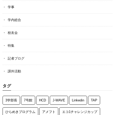
学事
学内総合
校友会
特集
記者ブログ
課外活動
タグ
3学部長
7号館
HCD
J-WAVE
Linkedin
TAP
ひらめきプログラム
アメフト
エコ1チャレンジカップ