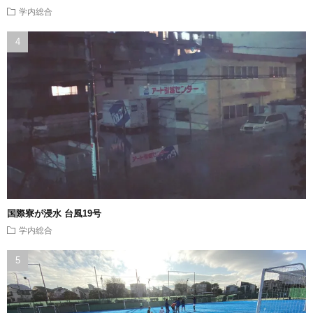
学内総合
国際寮が浸水 台風19号
学内総合