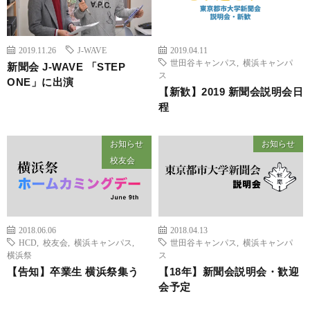
2019.11.26
J-WAVE
2019.04.11
世田谷キャンパス
,
横浜キャンパ
新聞会 J-WAVE 「STEP
ス
ONE」に出演
【新歓】2019 新聞会説明会日
程
お知らせ
お知らせ
校友会
2018.06.06
2018.04.13
HCD
,
校友会
,
横浜キャンパス
,
世田谷キャンパス
,
横浜キャンパ
横浜祭
ス
【告知】卒業生 横浜祭集う
【18年】新聞会説明会・歓迎
会予定