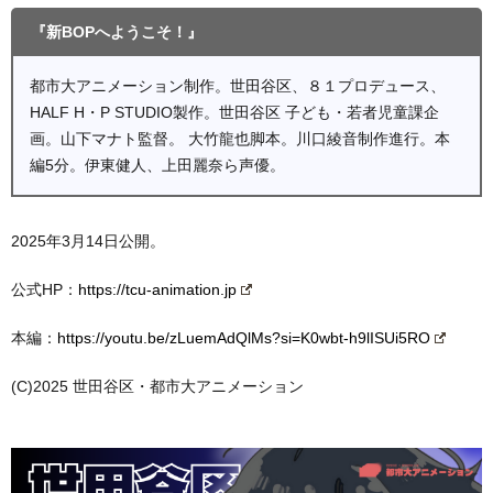
『新BOPへようこそ！』
都市大アニメーション制作。世田谷区、８１プロデュース、
HALF H・P STUDIO製作。世田谷区 子ども・若者児童課企
画。山下マナト監督。 大竹龍也脚本。川口綾音制作進行。本
編5分。伊東健人、上田麗奈ら声優。
2025年3月14日公開。
公式HP：
https://tcu-animation.jp
本編：
https://youtu.be/zLuemAdQlMs?si=K0wbt-h9lISUi5RO
(C)2025 世田谷区・都市大アニメーション