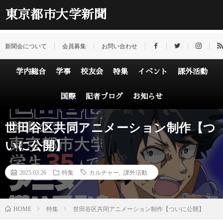
東京都市大学新聞
新聞会について
会員募集
お問い合わせ
学内総合
学事
校友会
特集
イベント
課外活動
国際
記者ブログ
お知らせ
世田谷区共同アニメーション制作【つ
いに公開】
2025.03.26
特集
カルチャー
,
課外活動
HOME
特集
世田谷区共同アニメーション制作【ついに公開】