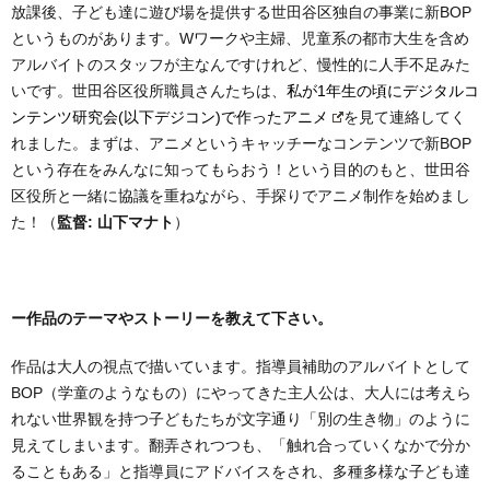
放課後、子ども達に遊び場を提供する世田谷区独自の事業に新BOP
というものがあります。Wワークや主婦、児童系の都市大生を含め
アルバイトのスタッフが主なんですけれど、慢性的に人手不足みた
いです。世田谷区役所職員さんたちは、
私が1年生の頃にデジタルコ
ンテンツ研究会(以下デジコン)で作ったアニメ
を見て連絡してく
れました。まずは、アニメというキャッチーなコンテンツで新BOP
という存在をみんなに知ってもらおう！という目的のもと、世田谷
区役所と一緒に協議を重ねながら、手探りでアニメ制作を始めまし
た！（
監督: 山下マナト
）
ー作品のテーマやストーリーを教えて下さい。
作品は大人の視点で描いています。指導員補助のアルバイトとして
BOP（学童のようなもの）にやってきた主人公は、大人には考えら
れない世界観を持つ子どもたちが文字通り「別の生き物」のように
見えてしまいます。翻弄されつつも、「触れ合っていくなかで分か
ることもある」と指導員にアドバイスをされ、多種多様な子ども達