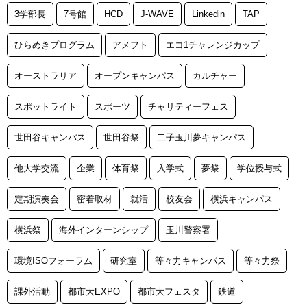
3学部長
7号館
HCD
J-WAVE
Linkedin
TAP
ひらめきプログラム
アメフト
エコ1チャレンジカップ
オーストラリア
オープンキャンパス
カルチャー
スポットライト
スポーツ
チャリティーフェス
世田谷キャンパス
世田谷祭
二子玉川夢キャンパス
他大学交流
企業
体育祭
入学式
夢祭
学位授与式
定期演奏会
密着取材
就活
校友会
横浜キャンパス
横浜祭
海外インターンシップ
玉川警察署
環境ISOフォーラム
研究室
等々力キャンパス
等々力祭
課外活動
都市大EXPO
都市大フェスタ
鉄道