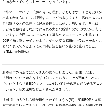
と向き合っていくストーリーになっています。
作品のテーマには、「触れ合いと理解」があります。子どもだけが
出来る考え方に対して理解することが出来なくても、溢れ出るその
無邪気さゆえの気持ちに好感を持つ人は多いと思います。それは、
子どもと触れ合うなかで得られる大切な感情なのではないかと考え
ています。今回BOPのアルバイト募集のアニメーション制作では、
BOPで働く魅力を描いた上で、その大切な感情のキラめきを余すこ
となく表現できるように制作陣と話し合いを重ねに重ねました。
（
脚本: 大竹龍也
）
脚本制作の時点ではたくさんの案を出しました。前述した通り、
『新BOPという存在をまずは知ってもらう』ことが目的だったの
で、ひたすら『新BOP!』と叫ぶだけの案や子供達を踊らせるアニメ
ーション、新海誠風などたくさんありました。
世田谷区の人たちも頭が痛かったでしょうね(笑) 実際BOPと児童
館に視察に行ってみたり、働いている職員の経験や考えを聞いて脚