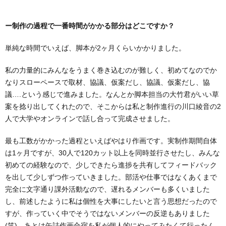
ー制作の過程で一番時間がかかる部分はどこですか？
単純な時間でいえば、脚本が2ヶ月くらいかかりました。
私の力量的にみんなをうまく巻き込むのが難しく、初めてなのでか
なりスローペースで取材、協議、仮案だし、協議、仮案だし、協
議….という感じで進みました。なんとか脚本担当の大竹君がいい草
案を捻り出してくれたので、そこからは私と制作進行の川口綾音の2
人で大学やオンラインで話し合って完成させました。
最も工数がかかった過程といえばやはり作画です。実制作期間自体
は1ヶ月ですが、30人で120カット以上を同時並行させたし、みんな
初めての経験なので、少しできたら進捗を共有してフィードバック
を出して少しずつ作っていきました。部活や仕事ではなくあくまで
完全に文字通り課外活動なので、遅れるメンバーも多くいました
し、前述したように私は個性を大事にしたいと言う思想だったので
すが、作っていく中でそうではないメンバーの反逆もありました
(笑)。あとは缶詰作画合宿を私が個人的にやってみたくて行ったん