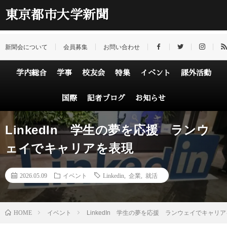
東京都市大学新聞
新聞会について
会員募集
お問い合わせ
学内総合
学事
校友会
特集
イベント
課外活動
国際
記者ブログ
お知らせ
LinkedIn 学生の夢を応援 ランウ
ェイでキャリアを表現
2026.05.09
イベント
Linkedin
,
企業
,
就活
HOME
イベント
LinkedIn 学生の夢を応援 ランウェイでキャリ