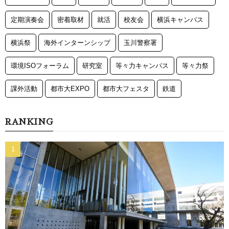
定期演奏会
密着取材
就活
校友会
横浜キャンパス
横浜祭
海外インターンシップ
玉川警察署
環境ISOフォーラム
研究室
等々力キャンパス
等々力祭
課外活動
都市大EXPO
都市大フェスタ
鉄道
RANKING