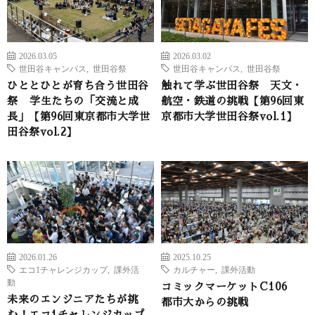
2026.03.05
2026.03.02
世田谷キャンパス
,
世田谷祭
世田谷キャンパス
,
世田谷祭
ひととひとが育ち合う世田谷
触れて学ぶ世田谷祭 天文・
祭 学生たちの「交流と成
航空・鉄道の挑戦【第96回東
長」【第96回東京都市大学世
京都市大学世田谷祭vol.1】
田谷祭vol.2】
2026.01.26
2025.10.25
エコ1チャレンジカップ
,
課外活
カルチャー
,
課外活動
動
コミックマーケットC106
未来のエンジニアたちが挑
都市大からの挑戦
む！エコ1チャレンジカップ