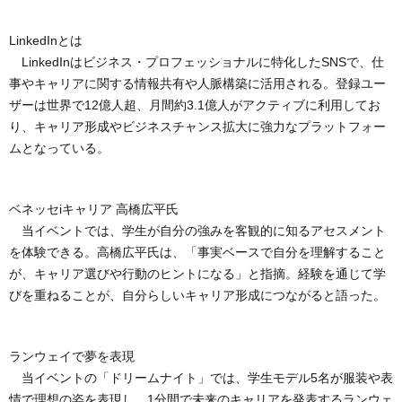
LinkedInとは
LinkedInはビジネス・プロフェッショナルに特化したSNSで、仕
事やキャリアに関する情報共有や人脈構築に活用される。登録ユー
ザーは世界で12億人超、月間約3.1億人がアクティブに利用してお
り、キャリア形成やビジネスチャンス拡大に強力なプラットフォー
ムとなっている。
ベネッセiキャリア 高橋広平氏
当イベントでは、学生が自分の強みを客観的に知るアセスメント
を体験できる。高橋広平氏は、「事実ベースで自分を理解すること
が、キャリア選びや行動のヒントになる」と指摘。経験を通じて学
びを重ねることが、自分らしいキャリア形成につながると語った。
ランウェイで夢を表現
当イベントの「ドリームナイト」では、学生モデル5名が服装や表
情で理想の姿を表現し、1分間で未来のキャリアを発表するランウェ