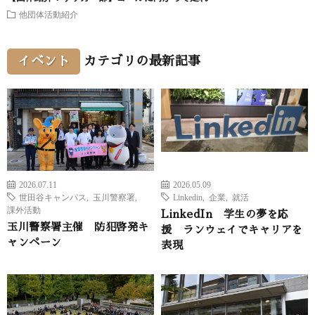
他団体活動紹介
イベント
カテゴリの最新記事
2026.07.11
2026.05.09
世田谷キャンパス
,
玉川警察署
,
Linkedin
,
企業
,
就活
課外活動
LinkedIn 学生の夢を応
玉川警察署主催 防犯啓発キ
援 ランウェイでキャリアを
ャンペーン
表現