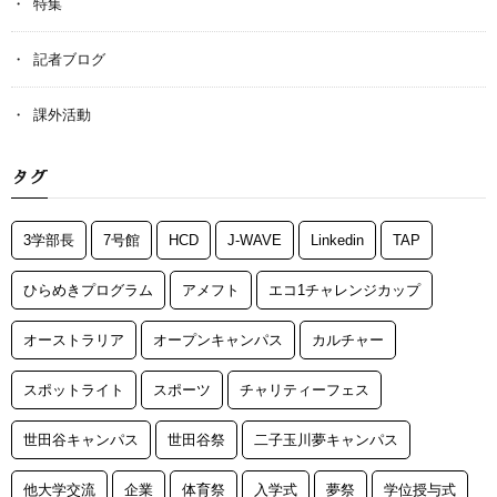
特集
記者ブログ
課外活動
タグ
3学部長
7号館
HCD
J-WAVE
Linkedin
TAP
ひらめきプログラム
アメフト
エコ1チャレンジカップ
オーストラリア
オープンキャンパス
カルチャー
スポットライト
スポーツ
チャリティーフェス
世田谷キャンパス
世田谷祭
二子玉川夢キャンパス
他大学交流
企業
体育祭
入学式
夢祭
学位授与式