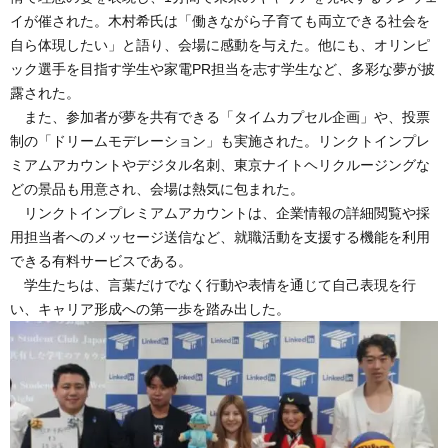
イが催された。木村希氏は「働きながら子育ても両立できる社会を
自ら体現したい」と語り、会場に感動を与えた。他にも、オリンピ
ック選手を目指す学生や家電PR担当を志す学生など、多彩な夢が披
露された。
また、参加者が夢を共有できる「タイムカプセル企画」や、投票
制の「ドリームモデレーション」も実施された。リンクトインプレ
ミアムアカウントやデジタル名刺、東京ナイトヘリクルージングな
どの景品も用意され、会場は熱気に包まれた。
リンクトインプレミアムアカウントは、企業情報の詳細閲覧や採
用担当者へのメッセージ送信など、就職活動を支援する機能を利用
できる有料サービスである。
学生たちは、言葉だけでなく行動や表情を通じて自己表現を行
い、キャリア形成への第一歩を踏み出した。