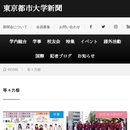
東京都市大学新聞
新聞会について
会員募集
お問い合わせ
学内総合
学事
校友会
特集
イベント
課外活動
国際
記者ブログ
お知らせ
HOME
等々力祭
等々力祭
学事
他団体活動紹介