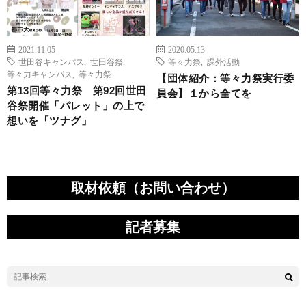
2021.11.05
2020.05.13
世田谷キャンパス
,
世田谷祭
,
等々力祭
,
課外活動
等々力キャンパス
,
等々力祭
【団体紹介：等々力祭実行委
第13回等々力祭 第92回世田
員会】１から全てを
谷祭開催「パレット」の上で
想いを「ツナグ」
取材依頼（お問い合わせ）
記者募集