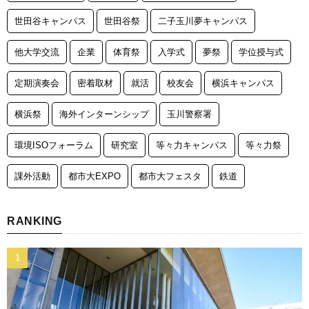
世田谷キャンパス
世田谷祭
二子玉川夢キャンパス
他大学交流
企業
体育祭
入学式
夢祭
学位授与式
定期演奏会
密着取材
就活
校友会
横浜キャンパス
横浜祭
海外インターンシップ
玉川警察署
環境ISOフォーラム
研究室
等々力キャンパス
等々力祭
課外活動
都市大EXPO
都市大フェスタ
鉄道
RANKING