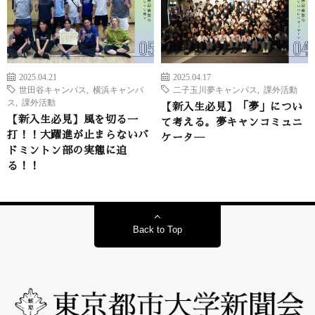
2025.04.21
2025.04.17
世田谷キャンパス
,
横浜キャンパ
二子玉川夢キャンパス
,
課外活動
ス
,
課外活動
【新入生必見】「夢」につい
【新入生必見】風を切る一
て考える。夢キャンコミュニ
打！！大躍進が止まらないバ
ケータ―
ドミントン部の実態に迫
る！！
Back to Top