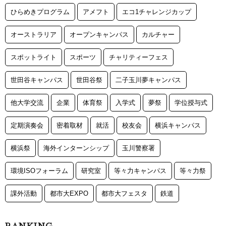
ひらめきプログラム
アメフト
エコ1チャレンジカップ
オーストラリア
オープンキャンパス
カルチャー
スポットライト
スポーツ
チャリティーフェス
世田谷キャンパス
世田谷祭
二子玉川夢キャンパス
他大学交流
企業
体育祭
入学式
夢祭
学位授与式
定期演奏会
密着取材
就活
校友会
横浜キャンパス
横浜祭
海外インターンシップ
玉川警察署
環境ISOフォーラム
研究室
等々力キャンパス
等々力祭
課外活動
都市大EXPO
都市大フェスタ
鉄道