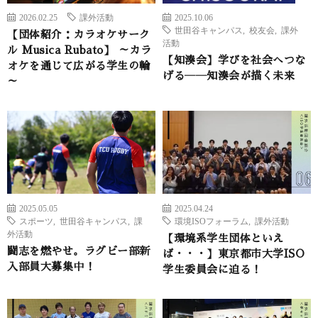
2026.02.25
課外活動
2025.10.06
世田谷キャンパス
,
校友会
,
課外
【団体紹介：カラオケサーク
活動
ル Musica Rubato】 ～カラ
【知湊会】学びを社会へつな
オケを通じて広がる学生の輪
げる――知湊会が描く未来
～
2025.05.05
2025.04.24
スポーツ
,
世田谷キャンパス
,
課
環境ISOフォーラム
,
課外活動
外活動
【環境系学生団体といえ
闘志を燃やせ。ラグビー部新
ば・・・】東京都市大学ISO
入部員大募集中！
学生委員会に迫る！