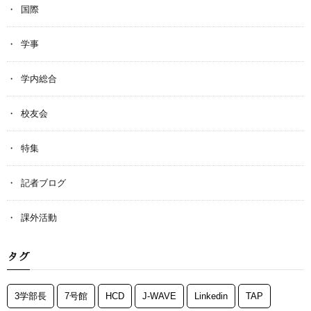
国際
学事
学内総合
校友会
特集
記者ブログ
課外活動
タグ
3学部長
7号館
HCD
J-WAVE
Linkedin
TAP