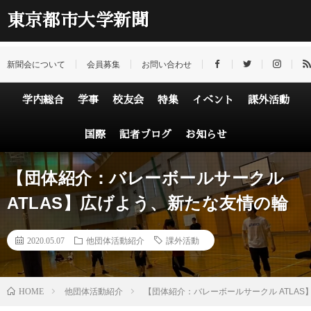
東京都市大学新聞
新聞会について
会員募集
お問い合わせ
学内総合
学事
校友会
特集
イベント
課外活動
国際
記者ブログ
お知らせ
【団体紹介：バレーボールサークル
ATLAS】広げよう、新たな友情の輪
2020.05.07
他団体活動紹介
課外活動
HOME
他団体活動紹介
【団体紹介：バレーボールサークル ATLA