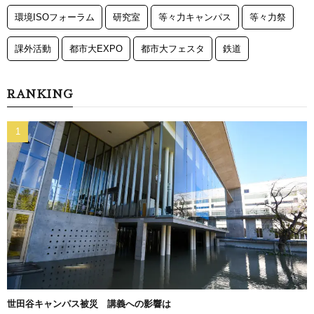
環境ISOフォーラム
研究室
等々力キャンパス
等々力祭
課外活動
都市大EXPO
都市大フェスタ
鉄道
RANKING
世田谷キャンパス被災 講義への影響は