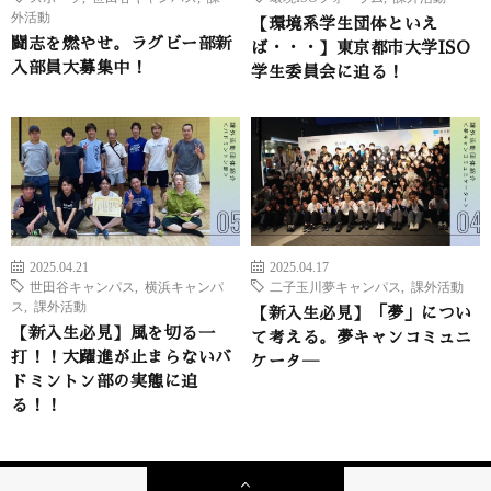
外活動
【環境系学生団体といえ
闘志を燃やせ。ラグビー部新
ば・・・】東京都市大学ISO
入部員大募集中！
学生委員会に迫る！
2025.04.21
2025.04.17
世田谷キャンパス
,
横浜キャンパ
二子玉川夢キャンパス
,
課外活動
ス
,
課外活動
【新入生必見】「夢」につい
【新入生必見】風を切る一
て考える。夢キャンコミュニ
打！！大躍進が止まらないバ
ケータ―
ドミントン部の実態に迫
る！！