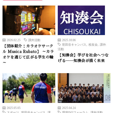
2026.02.25
課外活動
2025.10.06
世田谷キャンパス
,
校友会
,
課外
【団体紹介：カラオケサーク
活動
ル Musica Rubato】 ～カラ
【知湊会】学びを社会へつな
オケを通じて広がる学生の輪
げる――知湊会が描く未来
～
2025.05.05
2025.04.24
スポーツ
,
世田谷キャンパス
,
課
環境ISOフォーラム
,
課外活動