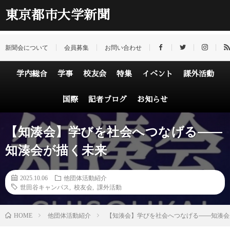
東京都市大学新聞
新聞会について
会員募集
お問い合わせ
学内総合
学事
校友会
特集
イベント
課外活動
国際
記者ブログ
お知らせ
【知湊会】学びを社会へつなげる――
知湊会が描く未来
2025.10.06
他団体活動紹介
世田谷キャンパス
,
校友会
,
課外活動
HOME
他団体活動紹介
【知湊会】学びを社会へつなげる――知湊会