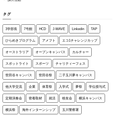
タグ
3学部長
7号館
HCD
J-WAVE
Linkedin
TAP
ひらめきプログラム
アメフト
エコ1チャレンジカップ
オーストラリア
オープンキャンパス
カルチャー
スポットライト
スポーツ
チャリティーフェス
世田谷キャンパス
世田谷祭
二子玉川夢キャンパス
他大学交流
企業
体育祭
入学式
夢祭
学位授与式
定期演奏会
密着取材
就活
校友会
横浜キャンパス
横浜祭
海外インターンシップ
玉川警察署