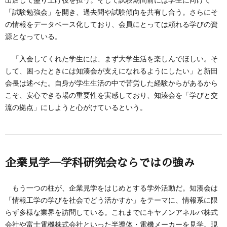
出店して盛り上げ役を担う。そして試験期間前には学生に向けて
「試験勉強会」を開き、過去問や試験傾向を共有し合う。さらにそ
の情報をデータベース化しており、会員にとっては頼れる学びの資
源となっている。
「入会してくれた学生には、まず大学生活を楽しんでほしい。そ
して、困ったときには知湊会が支えになれるようにしたい」と新田
会長は述べた。自身が学生生活の中で苦労した経験からがあるから
こそ、安心できる場の重要性を実感しており、知湊会を「学びと交
流の拠点」にしようと心がけているという。
企業見学―学科研究会ならではの強み
もう一つの柱が、企業見学をはじめとする学外活動だ。知湊会は
「情報工学の学びを社会でどう活かすか」をテーマに、情報系に限
らず多様な業界を訪問している。これまでにキヤノンアネルバ株式
会社や富士電機株式会社といった半導体・電機メーカーを見学。現