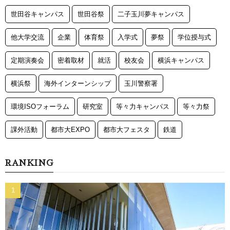
世田谷キャンパス
世田谷祭
二子玉川夢キャンパス
他大学交流
企業
体育祭
入学式
夢祭
学位授与式
定期演奏会
密着取材
就活
校友会
横浜キャンパス
横浜祭
海外インターンシップ
玉川警察署
環境ISOフォーラム
研究室
等々力キャンパス
等々力祭
課外活動
都市大EXPO
都市大フェスタ
鉄道
RANKING