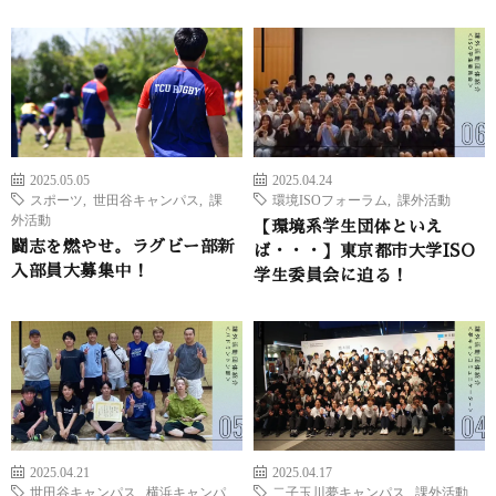
2025.05.05
2025.04.24
スポーツ
,
世田谷キャンパス
,
課
環境ISOフォーラム
,
課外活動
外活動
【環境系学生団体といえ
闘志を燃やせ。ラグビー部新
ば・・・】東京都市大学ISO
入部員大募集中！
学生委員会に迫る！
2025.04.21
2025.04.17
世田谷キャンパス
,
横浜キャンパ
二子玉川夢キャンパス
,
課外活動