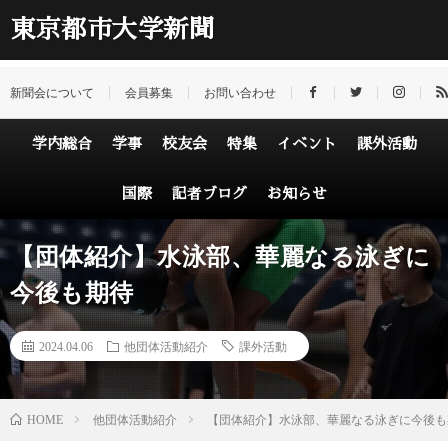
東京都市大学新聞
新聞会について
会員募集
お問い合わせ
学内総合
学事
校友会
特集
イベント
課外活動
国際
記者ブログ
お知らせ
【団体紹介】水泳部、華麗なる泳ぎに
今後も期待
2024.04.06
他団体活動紹介
課外活動
HOME
他団体活動紹介
【団体紹介】水泳部、華麗なる泳ぎに今後も