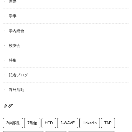
国際
学事
学内総合
校友会
特集
記者ブログ
課外活動
タグ
3学部長
7号館
HCD
J-WAVE
Linkedin
TAP