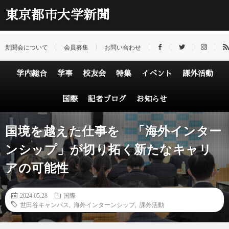
東京都市大学新聞
新聞会について
会員募集
お問い合わせ
学内総合
学事
校友会
特集
イベント
課外活動
国際
記者ブログ
お知らせ
国境を越えた仕事を 「海外インター
ンシップ」が切り拓く新たなキャリ
アの可能性
2024.05.28
国際
世田谷キャンパス
,
海外インターンシップ
,
課外活動