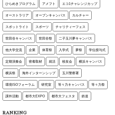
ひらめきプログラム
アメフト
エコ1チャレンジカップ
オーストラリア
オープンキャンパス
カルチャー
スポットライト
スポーツ
チャリティーフェス
世田谷キャンパス
世田谷祭
二子玉川夢キャンパス
他大学交流
企業
体育祭
入学式
夢祭
学位授与式
定期演奏会
密着取材
就活
校友会
横浜キャンパス
横浜祭
海外インターンシップ
玉川警察署
環境ISOフォーラム
研究室
等々力キャンパス
等々力祭
課外活動
都市大EXPO
都市大フェスタ
鉄道
RANKING