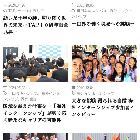
2026.04.20
2025.10.06
TAP
,
オーストラリア
世田谷キャンパス
,
海外インター
ンシップ
紡いだ十年の絆、切り拓く世
～世界の働く現場への挑戦～
界の未来ーTAP１０周年記念
式典ー
2024.05.28
2019.12.04
世田谷キャンパス
,
海外インター
海外インターンシップ
ンシップ
,
課外活動
大きな挑戦 得られる自信 海
国境を越えた仕事を 「海外
外インターンシップ参加者イ
インターンシップ」が切り拓
ンタビュー
く新たなキャリアの可能性