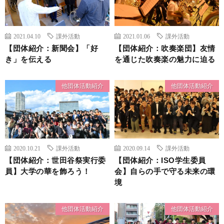
2021.04.10
課外活動
2021.01.06
課外活動
【団体紹介：新聞会】「好
【団体紹介：吹奏楽団】友情
き」を伝える
を通じた吹奏楽の魅力に迫る
他団体活動紹介
他団体活動紹介
2020.10.21
課外活動
2020.09.14
課外活動
【団体紹介：世田谷祭実行委
【団体紹介：ISO学生委員
員】大学の華を飾ろう！
会】自らの手で守る未来の環
境
他団体活動紹介
他団体活動紹介