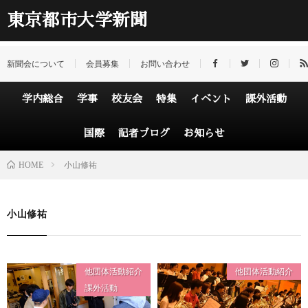
東京都市大学新聞
新聞会について
会員募集
お問い合わせ
学内総合
学事
校友会
特集
イベント
課外活動
国際
記者ブログ
お知らせ
HOME
小山修祐
小山修祐
他団体活動紹介
他団体活動紹介
課外活動