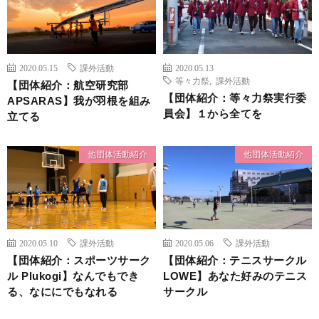
2020.05.15
課外活動
2020.05.13
等々力祭
,
課外活動
【団体紹介：航空研究部
【団体紹介：等々力祭実行委
APSARAS】我が羽根を組み
員会】１から全てを
立てる
他団体活動紹介
他団体活動紹介
2020.05.10
課外活動
2020.05.06
課外活動
【団体紹介：スポーツサーク
【団体紹介：テニスサークル
ル Plukogi】なんでもでき
LOWE】あなた好みのテニス
る、なににでもなれる
サークル