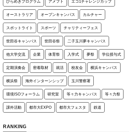
ひらめきプログラム
アメフト
エコ1チャレンジカップ
オーストラリア
オープンキャンパス
カルチャー
スポットライト
スポーツ
チャリティーフェス
世田谷キャンパス
世田谷祭
二子玉川夢キャンパス
他大学交流
企業
体育祭
入学式
夢祭
学位授与式
定期演奏会
密着取材
就活
校友会
横浜キャンパス
横浜祭
海外インターンシップ
玉川警察署
環境ISOフォーラム
研究室
等々力キャンパス
等々力祭
課外活動
都市大EXPO
都市大フェスタ
鉄道
RANKING