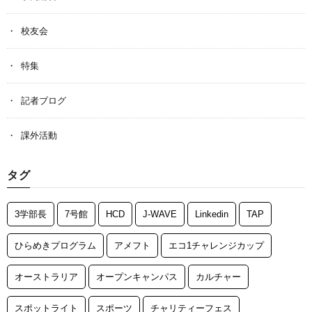
校友会
特集
記者ブログ
課外活動
タグ
3学部長
7号館
HCD
J-WAVE
Linkedin
TAP
ひらめきプログラム
アメフト
エコ1チャレンジカップ
オーストラリア
オープンキャンパス
カルチャー
スポットライト
スポーツ
チャリティーフェス