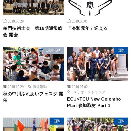
2019.06.20
2019.05.01
柏門技術士会 第16期通常総
「令和元年」迎える
会 開会
課外活動
国際
2018.10.29
課外活動
2018.07.02
TAP
,
オーストラリア
秋の中川ふれあいフェスタ 開
ECU×TCU New Colombo
催
Plan 参加取材 Part.1
国際
国際