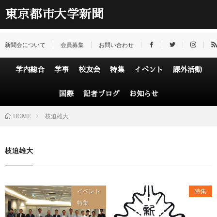
東京都市大学新聞
新聞会について
会員募集
お問い合わせ
学内総合
学事
校友会
特集
イベント
課外活動
国際
記者ブログ
お知らせ
HOME
枝迫雄大
枝迫雄大
イベント
特集
特集