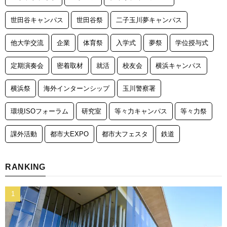
世田谷キャンパス
世田谷祭
二子玉川夢キャンパス
他大学交流
企業
体育祭
入学式
夢祭
学位授与式
定期演奏会
密着取材
就活
校友会
横浜キャンパス
横浜祭
海外インターンシップ
玉川警察署
環境ISOフォーラム
研究室
等々力キャンパス
等々力祭
課外活動
都市大EXPO
都市大フェスタ
鉄道
RANKING