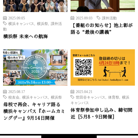
2025.09.05
2025.09.03
課外活動
横浜キャンパス
,
横浜祭
,
課外活
【番組のお知らせ】池上彰が
動
語る“最後の講義”
横浜祭 未来への航海
2025.08.17
2025.04.21
校友会
,
横浜キャンパス
,
横浜祭
世田谷キャンパス
,
体育祭
,
横浜
キャンパス
母校で再会、キャリア語る
体育祭参加申し込み、締切間
横浜キャンパス『ホームカミ
近［5月8・9日開催］
ングデー』9月14日開催