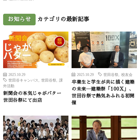
お知らせ
カテゴリの最新記事
2025.10.29
2025.10.29
世田谷祭
,
校友会
世田谷キャンパス
,
世田谷祭
,
課
卒業生と学生が共に描く建築
外活動
の未来―建築祭「100X」、
新聞会の本気じゃがバター
世田谷祭で熱気あふれる初開
世田谷祭にて出店
催