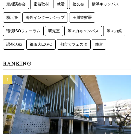
定期演奏会
密着取材
就活
校友会
横浜キャンパス
横浜祭
海外インターンシップ
玉川警察署
環境ISOフォーラム
研究室
等々力キャンパス
等々力祭
課外活動
都市大EXPO
都市大フェスタ
鉄道
RANKING