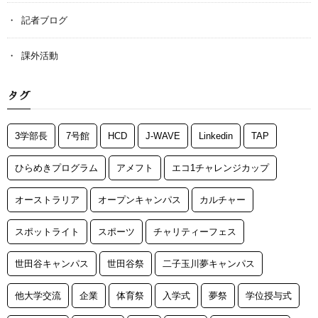
記者ブログ
課外活動
タグ
3学部長
7号館
HCD
J-WAVE
Linkedin
TAP
ひらめきプログラム
アメフト
エコ1チャレンジカップ
オーストラリア
オープンキャンパス
カルチャー
スポットライト
スポーツ
チャリティーフェス
世田谷キャンパス
世田谷祭
二子玉川夢キャンパス
他大学交流
企業
体育祭
入学式
夢祭
学位授与式