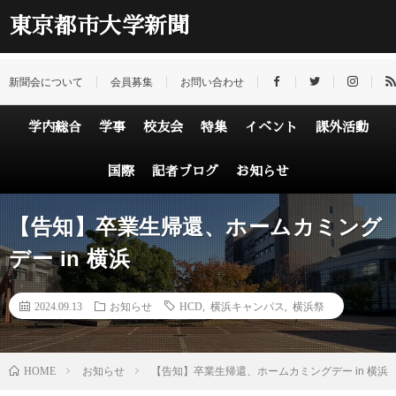
東京都市大学新聞
新聞会について
会員募集
お問い合わせ
学内総合
学事
校友会
特集
イベント
課外活動
国際
記者ブログ
お知らせ
【告知】卒業生帰還、ホームカミング
デー in 横浜
2024.09.13
お知らせ
HCD
,
横浜キャンパス
,
横浜祭
HOME
お知らせ
【告知】卒業生帰還、ホームカミングデー in 横浜