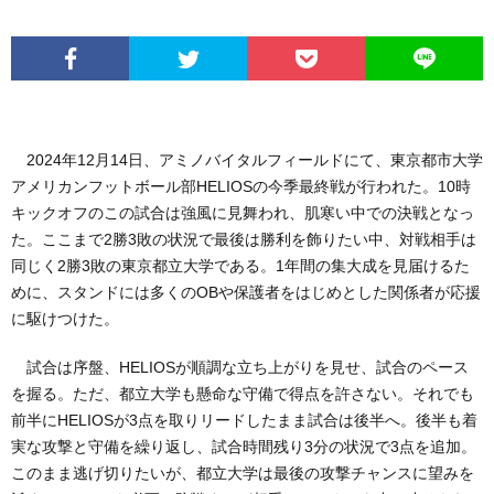
2024年12月14日、アミノバイタルフィールドにて、東京都市大学
アメリカンフットボール部HELIOSの今季最終戦が行われた。10時
キックオフのこの試合は強風に見舞われ、肌寒い中での決戦となっ
た。ここまで2勝3敗の状況で最後は勝利を飾りたい中、対戦相手は
同じく2勝3敗の東京都立大学である。1年間の集大成を見届けるた
めに、スタンドには多くのOBや保護者をはじめとした関係者が応援
に駆けつけた。
試合は序盤、HELIOSが順調な立ち上がりを見せ、試合のペース
を握る。ただ、都立大学も懸命な守備で得点を許さない。それでも
前半にHELIOSが3点を取りリードしたまま試合は後半へ。後半も着
実な攻撃と守備を繰り返し、試合時間残り3分の状況で3点を追加。
このまま逃げ切りたいが、都立大学は最後の攻撃チャンスに望みを