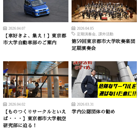
2026.04.07
2026.04.05
定期演奏会
,
課外活動
【車好きよ、集え！】東京都
第59回東京都市大学吹奏楽団
市大学自動車部のご案内
定期演奏会
2026.04.02
2026.03.31
【ものつくりサークルといえ
学内公認団体の勧め
ば・・・】東京都市大学航空
研究部に迫る！