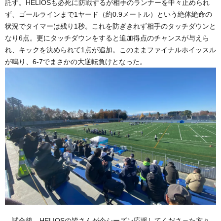
託す。HELIOSも必死に防戦するが相手のランナーを中々止められ
ず、ゴールラインまで1ヤード（約0.9メートル）という絶体絶命の
状況でタイマーは残り1秒。これを防ぎきれず相手のタッチダウンと
なり6点。更にタッチダウンをすると追加得点のチャンスが与えら
れ、キックを決められて1点が追加。このままファイナルホイッスル
が鳴り、6-7でまさかの大逆転負けとなった。
試合後、HELIOSの皆さんが今シーズン応援してくださった方々