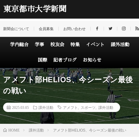
東京都市大学新聞
新聞会について
会員募集
お問い合わせ
学内総合
学事
校友会
特集
イベント
課外活動
国際
記者ブログ
お知らせ
アメフト部HELIOS、今シーズン最後
の戦い
2025.03.05
課外活動
アメフト
,
スポーツ
,
課外活動
HOME
課外活動
アメフト部HELIOS、今シーズン最後の戦い