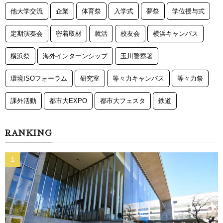
他大学交流
企業
体育祭
入学式
夢祭
学位授与式
定期演奏会
密着取材
就活
校友会
横浜キャンパス
横浜祭
海外インターンシップ
玉川警察署
環境ISOフォーラム
研究室
等々力キャンパス
等々力祭
課外活動
都市大EXPO
都市大フェスタ
鉄道
RANKING