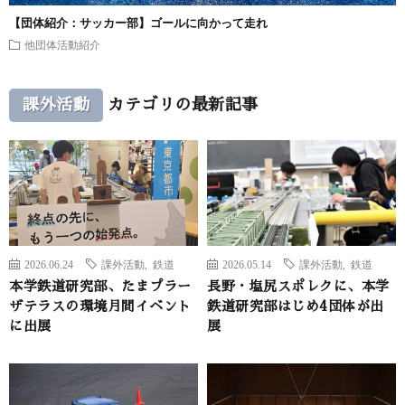
【団体紹介：サッカー部】ゴールに向かって走れ
他団体活動紹介
課外活動
カテゴリの最新記事
2026.06.24
課外活動
,
鉄道
2026.05.14
課外活動
,
鉄道
本学鉄道研究部、たまプラー
長野・塩尻スポレクに、本学
ザテラスの環境月間イベント
鉄道研究部はじめ4団体が出
に出展
展