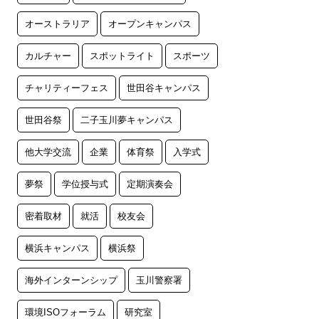
オーストラリア
オープンキャンパス
カルチャー
スポットライト
スポーツ
チャリティーフェス
世田谷キャンパス
世田谷祭
二子玉川夢キャンパス
他大学交流
企業
体育祭
入学式
夢祭
学位授与式
定期演奏会
密着取材
就活
校友会
横浜キャンパス
横浜祭
海外インターンシップ
玉川警察署
環境ISOフォーラム
研究室