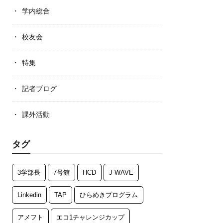
学内総合
校友会
特集
記者ブログ
課外活動
タグ
3学部長
7号館
HCD
J-WAVE
Linkedin
TAP
ひらめきプログラム
アメフト
エコ1チャレンジカップ