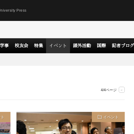
niversity Press
学事
校友会
特集
イベント
課外活動
国際
記者ブロ
4/4ページ
<
ント
イベント