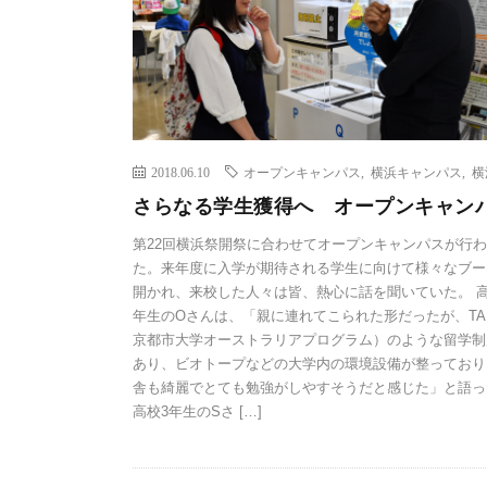
2018.06.10
オープンキャンパス
,
横浜キャンパス
,
横
さらなる学生獲得へ オープンキャン
第22回横浜祭開祭に合わせてオープンキャンパスが行
た。来年度に入学が期待される学生に向けて様々なブー
開かれ、来校した人々は皆、熱心に話を聞いていた。 
年生のOさんは、「親に連れてこられた形だったが、TA
京都市大学オーストラリアプログラム）のような留学制
あり、ビオトープなどの大学内の環境設備が整っており
舎も綺麗でとても勉強がしやすそうだと感じた」と語っ
高校3年生のSさ […]