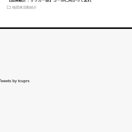
【団体紹介：サッカー部】ゴールに向かって走れ
他団体活動紹介
Tweets by tcuprs