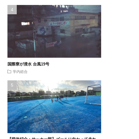
国際寮が浸水 台風19号
学内総合