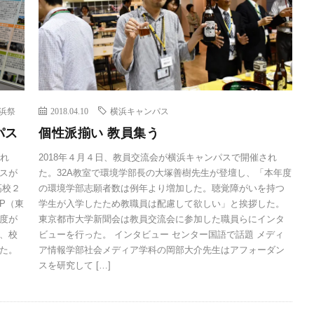
浜祭
2018.04.10
横浜キャンパス
パス
個性派揃い 教員集う
われ
2018年４月４日、教員交流会が横浜キャンパスで開催され
スが
た。32A教室で環境学部長の大塚善樹先生が登壇し、「本年度
高校２
の環境学部志願者数は例年より増加した。聴覚障がいを持つ
P（東
学生が入学したため教職員は配慮して欲しい」と挨拶した。
度が
東京都市大学新聞会は教員交流会に参加した職員らにインタ
、校
ビューを行った。 インタビュー センター国語で話題 メディ
た。
ア情報学部社会メディア学科の岡部大介先生はアフォーダン
スを研究して […]