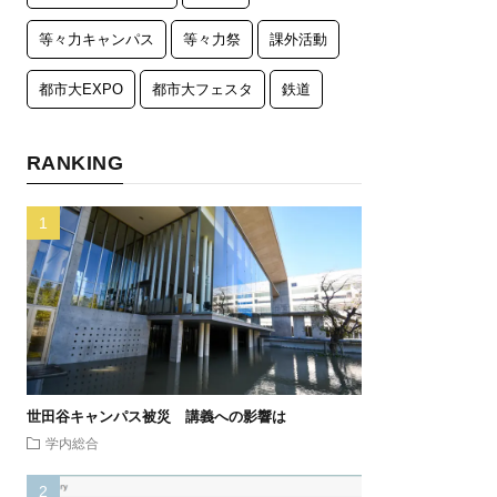
等々力キャンパス
等々力祭
課外活動
都市大EXPO
都市大フェスタ
鉄道
RANKING
世田谷キャンパス被災 講義への影響は
学内総合