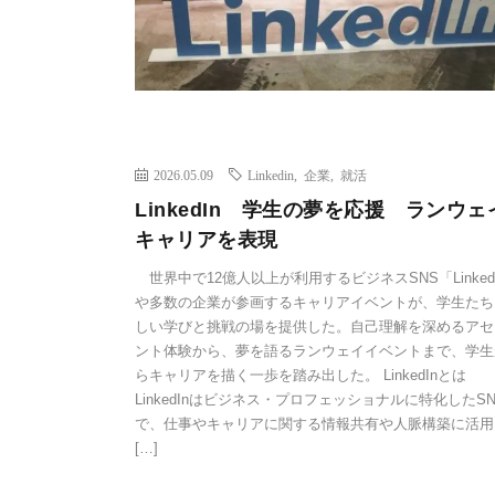
2026.05.09
Linkedin
,
企業
,
就活
LinkedIn 学生の夢を応援 ランウェ
キャリアを表現
世界中で12億人以上が利用するビジネスSNS「Linked
や多数の企業が参画するキャリアイベントが、学生たち
しい学びと挑戦の場を提供した。自己理解を深めるアセ
ント体験から、夢を語るランウェイイベントまで、学生
らキャリアを描く一歩を踏み出した。 LinkedInとは
LinkedInはビジネス・プロフェッショナルに特化したSN
で、仕事やキャリアに関する情報共有や人脈構築に活用
[…]