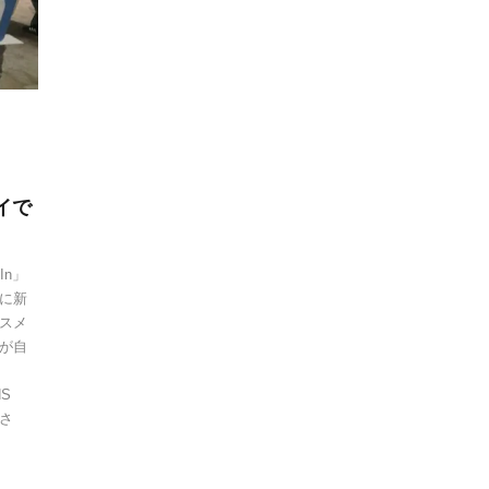
イで
In」
に新
スメ
が自
S
さ