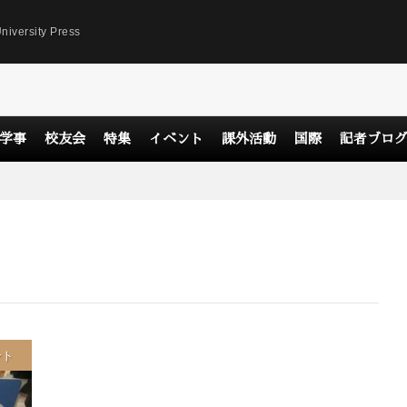
niversity Press
学事
校友会
特集
イベント
課外活動
国際
記者ブロ
ント