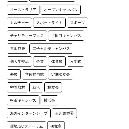
オーストラリア
オープンキャンパス
カルチャー
スポットライト
スポーツ
チャリティーフェス
世田谷キャンパス
世田谷祭
二子玉川夢キャンパス
他大学交流
企業
体育祭
入学式
夢祭
学位授与式
定期演奏会
密着取材
就活
校友会
横浜キャンパス
横浜祭
海外インターンシップ
玉川警察署
環境ISOフォーラム
研究室