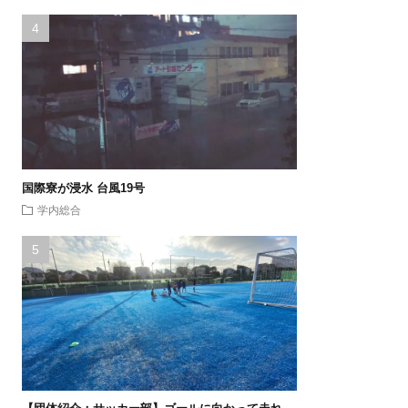
国際寮が浸水 台風19号
学内総合