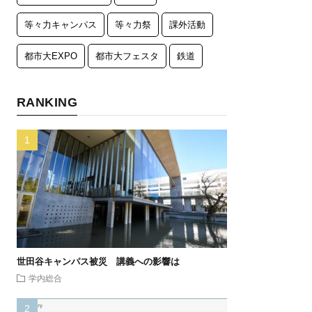
等々力キャンパス
等々力祭
課外活動
都市大EXPO
都市大フェスタ
鉄道
RANKING
世田谷キャンパス被災 講義への影響は
学内総合