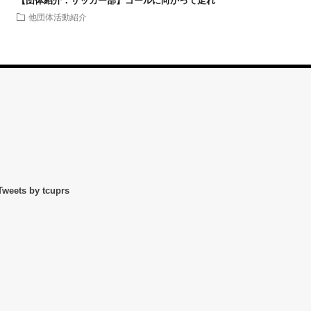
【団体紹介：サッカー部】ゴールに向かって走れ
他団体活動紹介
Tweets by tcuprs