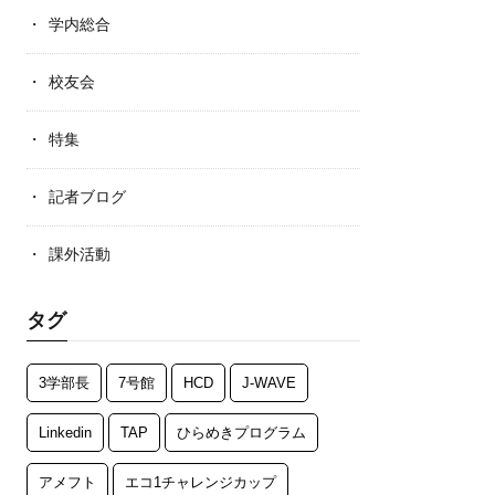
学内総合
校友会
特集
記者ブログ
課外活動
タグ
3学部長
7号館
HCD
J-WAVE
Linkedin
TAP
ひらめきプログラム
アメフト
エコ1チャレンジカップ