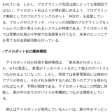
われている。しかし、プログラミング言語は誰にとっても母国語で
はない。アイロボット社は人々が慣れ親しめるよう、プログラミン
グ教材としてのプログラミングロボット「ROOT」を提案してい
る。ブロックやスクラッチ、パイソンの3段階のプログラミングをシ
ームレスに切り替えられるシステムが特徴である。アイロボット社
では実際の社員が小学校で出張授業を行うなど、未来のエンジニア
を育てる社会貢献活動も行っている。
○アイロボット社の最終構想
アイロボット社が目指す最終構想は、「家全体がロボットに」
だ。IoTが普及し、家電がインターネットを介して個人のデバイスと
つながれるようになった。しかし、現状では各家電製品には独自の
アプリが存在し、それぞれを操作するために別々のアプリを使わな
ければならず、手間が煩雑である。アイロボット社はこの問題に対
処し、家の中の全てのデバイスが有機的につながる構想をしてい
る。
例えばアイロボットが発売しているルンバは、家の中をマッピン