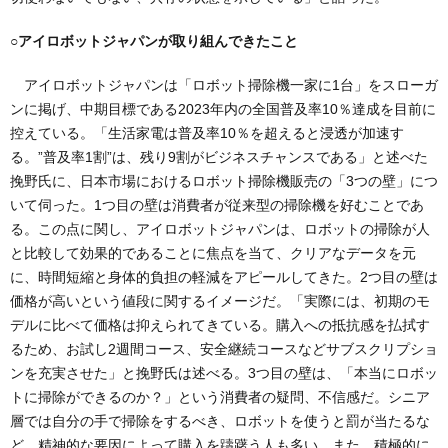
○アイロボットジャパンが取り組んできたこと
アイロボットジャパンは「ロボット掃除機一家に1台」をスローガ
ンに掲げ、中期目標である2023年内の全国普及率10％達成を目前に
控えている。「生活家電は普及率10％を超えると浸透が加速す
る。”普及率1割”は、残り9割がビジネスチャンスである」と述べた
挽野氏に、日本市場におけるロボット掃除機販売の「3つの壁」につ
いて伺った。1つ目の壁は消費者が従来型の掃除機を好むことであ
る。この点に関し、アイロボットジャパンは、ロボットの掃除が人
と比較して効果的であることに焦点を当て、クリアなデータを元
に、時間短縮と身体的負担の軽減をアピールしてきた。2つ目の壁は
価格が高いという値段に関するイメージだ。「実際には、初期のモ
デルに比べて価格は抑えられてきている。購入への抵抗感を払拭す
るため、お試し2週間コース、安全継続コースなどサブスクリプショ
ンを充実させた」と挽野氏は述べる。3つ目の壁は、「本当にロボッ
トに掃除ができるのか？」という消費者の疑問、不信感だ。シニア
層では自分の手で掃除をするべき、ロボットを使うと罰が当たるな
ど、精神的な要因によって購入を躊躇う人も多い。また、積極的に