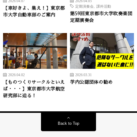
2026.04.07
2026.04.05
定期演奏会
,
課外活動
【車好きよ、集え！】東京都
第59回東京都市大学吹奏楽団
市大学自動車部のご案内
定期演奏会
2026.04.02
2026.03.31
【ものつくりサークルといえ
学内公認団体の勧め
ば・・・】東京都市大学航空
研究部に迫る！
Back to Top