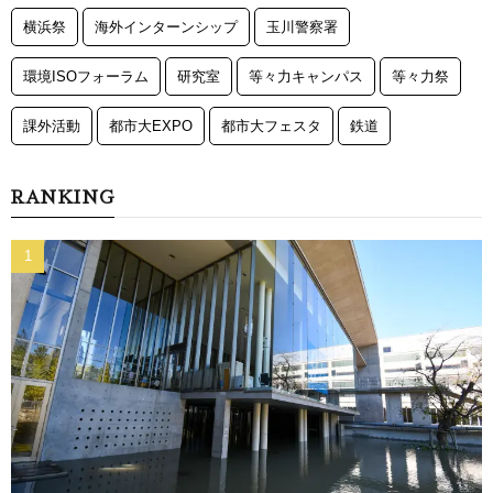
横浜祭
海外インターンシップ
玉川警察署
環境ISOフォーラム
研究室
等々力キャンパス
等々力祭
課外活動
都市大EXPO
都市大フェスタ
鉄道
RANKING