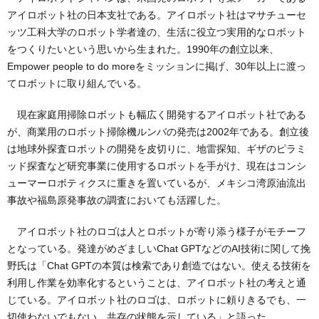
アイロボット社の日本支社である。アイロボット社はマサチューセ
ッツ工科大学のロボット学者達の、生活に役立つ実用的なロボット
をつくりたいという思いから生まれた。1990年の創立以来、
Empower people to do moreをミッションに掲げ、30年以上に渡っ
てロボットに取り組んでいる。
現在家庭用掃除ロボットも幅広く開発するアイロボット社である
が、商業用のロボット掃除機ルンバの発売は2002年である。創立後
は地球外探査ロボットの開発を皮切りに、地雷探知、ギザのピラミ
ッド探査など研究事業に使用するロボットを手がけ、現在はコンシ
ューマーロボティクスに重きを置いているが、メキシコ湾原油流出
事故や福島原発事故の調査においても活躍した。
アイロボット社のロゴは人とロボットが寄り添う様子がモチーフ
となっている。発達がめざましいChat GPTなどのAI技術に関して挽
野氏は「Chat GPTの本質は検索であり創造ではない。使える技術を
利用し作業を効率化するということは、アイロボット社の考えと通
じている。アイロボット社のロゴは、ロボットに頼りきるでも、一
切使わないでもない、共存の状態を示している」と語った。