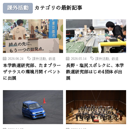
課外活動
カテゴリの最新記事
2026.06.24
課外活動
,
鉄道
2026.05.14
課外活動
,
鉄道
本学鉄道研究部、たまプラー
長野・塩尻スポレクに、本学
ザテラスの環境月間イベント
鉄道研究部はじめ4団体が出
に出展
展