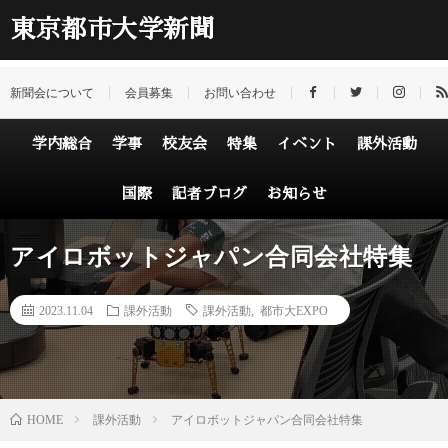
東京都市大学新聞
新聞会について
会員募集
お問い合わせ
学内総合
学事
校友会
特集
イベント
課外活動
国際
記者ブログ
お知らせ
アイロボットジャパン合同会社特集
2023.11.04
課外活動
課外活動
,
都市大EXPO
HOME
課外活動
アイロボットジャパン合同会社特集