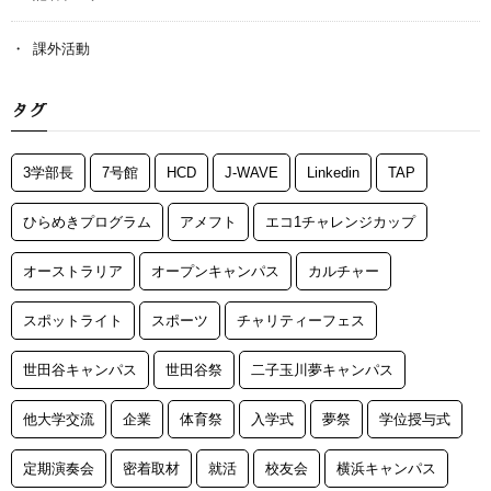
課外活動
タグ
3学部長
7号館
HCD
J-WAVE
Linkedin
TAP
ひらめきプログラム
アメフト
エコ1チャレンジカップ
オーストラリア
オープンキャンパス
カルチャー
スポットライト
スポーツ
チャリティーフェス
世田谷キャンパス
世田谷祭
二子玉川夢キャンパス
他大学交流
企業
体育祭
入学式
夢祭
学位授与式
定期演奏会
密着取材
就活
校友会
横浜キャンパス