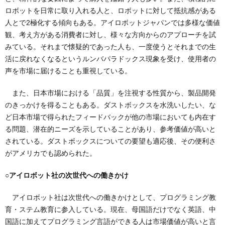
ロボットを日常に取り入れる人と、ロボットに対して抵抗感がある
人とで2極化する傾向もある。アイロボットジャパンでは多様な価値
観、考え方がある消費者に対し、様々な方向からのアプローチを試
みている。それまで懐疑的であった人も、一度使うとそれまでの生
活に戻れなくなるというルンバパラドックス現象を受け、使用者の
声を市場に届けることも重視している。
また、日本市場における「品質」を注視する性質から、製品開発
のきっかけを得ることもある。ダストボックスを水洗いしたい、な
ど日本市場で得られたフィードバックが他の市場においても内在す
る問題、潜在的ニーズを示していることがあり、参考価値が高いと
されている。ダストボックスについての要望も適応後、その便利さ
がアメリカでも認められた。
○アイロボット社の次世代への働きかけ
アイロボット社は次世代への働きかけとして、プログラミング教
育・ステム教育に参入している。現在、母国語だけでなく英語、中
国語に加えてプログラミング言語ができる人は市場価値が高いと言