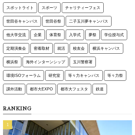
スポットライト
スポーツ
チャリティーフェス
世田谷キャンパス
世田谷祭
二子玉川夢キャンパス
他大学交流
企業
体育祭
入学式
夢祭
学位授与式
定期演奏会
密着取材
就活
校友会
横浜キャンパス
横浜祭
海外インターンシップ
玉川警察署
環境ISOフォーラム
研究室
等々力キャンパス
等々力祭
課外活動
都市大EXPO
都市大フェスタ
鉄道
RANKING