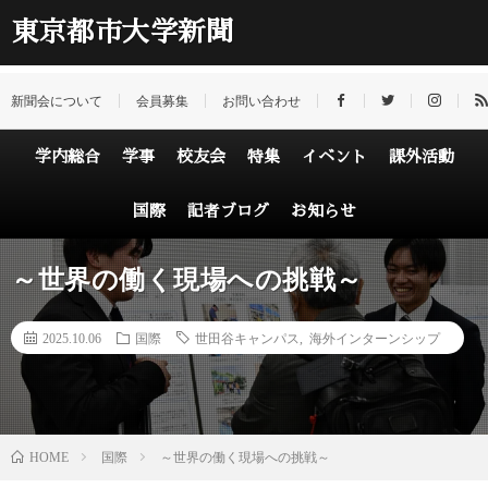
東京都市大学新聞
新聞会について
会員募集
お問い合わせ
学内総合
学事
校友会
特集
イベント
課外活動
国際
記者ブログ
お知らせ
～世界の働く現場への挑戦～
2025.10.06
国際
世田谷キャンパス
,
海外インターンシップ
HOME
国際
～世界の働く現場への挑戦～