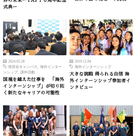
界の未来ーTAP１０周年記念
式典ー
2024.05.28
2019.12.04
世田谷キャンパス
,
海外インター
海外インターンシップ
ンシップ
,
課外活動
大きな挑戦 得られる自信 海
国境を越えた仕事を 「海外
外インターンシップ参加者イ
インターンシップ」が切り拓
ンタビュー
く新たなキャリアの可能性