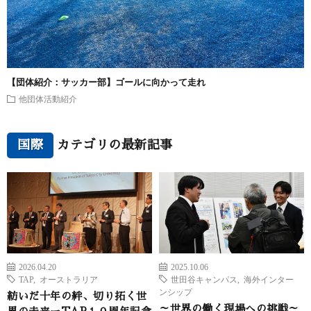
【団体紹介：サッカー部】ゴールに向かって走れ
他団体活動紹介
国際
カテゴリの最新記事
2026.04.20
2025.10.06
TAP
,
オーストラリア
世田谷キャンパス
,
海外インター
ンシップ
紡いだ十年の絆、切り拓く世
～世界の働く現場への挑戦～