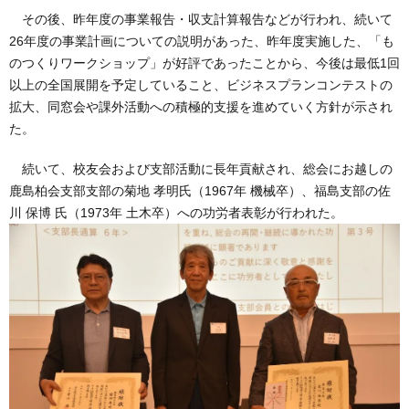
その後、昨年度の事業報告・収支計算報告などが行われ、続いて
26年度の事業計画についての説明があった、昨年度実施した、「も
のつくりワークショップ」が好評であったことから、今後は最低1回
以上の全国展開を予定していること、ビジネスプランコンテストの
拡大、同窓会や課外活動への積極的支援を進めていく方針が示され
た。
続いて、校友会および支部活動に長年貢献され、総会にお越しの
鹿島柏会支部支部の菊地 孝明氏（1967年 機械卒）、福島支部の佐
川 保博 氏（1973年 土木卒）への功労者表彰が行われた。