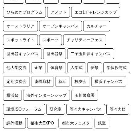
ひらめきプログラム
アメフト
エコ1チャレンジカップ
オーストラリア
オープンキャンパス
カルチャー
スポットライト
スポーツ
チャリティーフェス
世田谷キャンパス
世田谷祭
二子玉川夢キャンパス
他大学交流
企業
体育祭
入学式
夢祭
学位授与式
定期演奏会
密着取材
就活
校友会
横浜キャンパス
横浜祭
海外インターンシップ
玉川警察署
環境ISOフォーラム
研究室
等々力キャンパス
等々力祭
課外活動
都市大EXPO
都市大フェスタ
鉄道