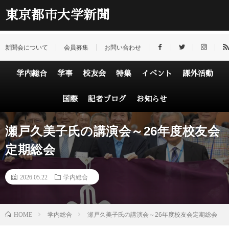
東京都市大学新聞
新聞会について
会員募集
お問い合わせ
学内総合
学事
校友会
特集
イベント
課外活動
国際
記者ブログ
お知らせ
瀬戸久美子氏の講演会～26年度校友会
定期総会
2026.05.22
学内総合
HOME
学内総合
瀬戸久美子氏の講演会～26年度校友会定期総会