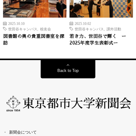
2025.10.10
2025.10.02
世田谷キャンパス
,
校友会
世田谷キャンパス
,
課外活動
図書館の奥の貴重図書室を探
若き力、世田谷で輝く ー
訪
2025年度学生表彰式ー
Back to Top
新聞会について