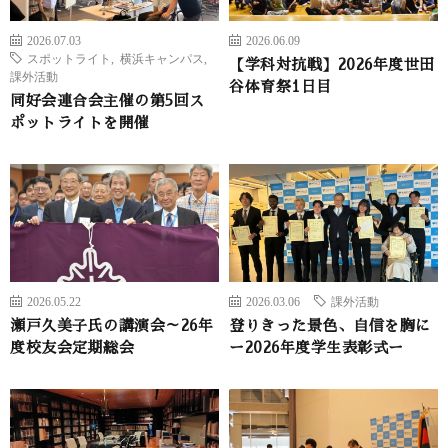
2026.07.03
2026.06.09
スポットライト
,
横浜キャンパス
,
【学科対抗戦】2026年度世田
課外活動
谷体育祭1日目
同好会連合会主催の第5回ス
ポットライトを開催
2026.05.22
2026.03.06
課外活動
瀬戸久美子氏の講演会～26年
登りきった景色、自信を胸に
度校友会定期総会
ー2026年度学生表彰式ー