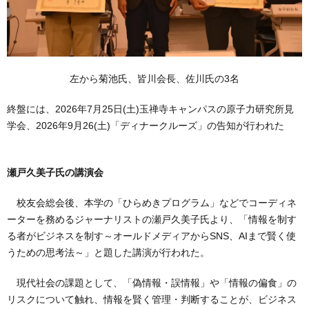
左から菊池氏、皆川会長、佐川氏の3名
終盤には、2026年7月25日(土)玉禅寺キャンパスの原子力研究所見
学会、2026年9月26(土)「ディナークルーズ」の告知が行われた
瀬戸久美子氏の講演会
校友会総会後、本学の「ひらめきプログラム」などでコーディネ
ーターを務めるジャーナリストの瀬戸久美子氏より、「情報を制す
る者がビジネスを制す～オールドメディアからSNS、AIまで賢く使
うための思考法～」と題した講演が行われた。
現代社会の課題として、「偽情報・誤情報」や「情報の偏食」の
リスクについて触れ、情報を賢く管理・判断することが、ビジネス