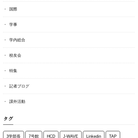
国際
学事
学内総合
校友会
特集
記者ブログ
課外活動
タグ
3学部長
7号館
HCD
J-WAVE
Linkedin
TAP