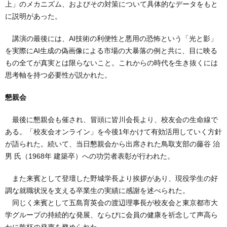
上」のメカニズム、およびその対策について具体的なデータをもと
に説明があった。
講演の最後には、AI技術の利便性と悪用の恐怖という「光と影」
を実際にAI生成の偽画像による市場の大暴落の例と共に、目に映る
もの全てが真実とは限らないこと。これからの時代を生き抜くには
思考軸を持つ必要性が説かれた。
懇親会
最後に懇親会も催され、冒頭に皆川会長より、校友会の生命線で
ある。「校友会オンライン」を今後1年かけて有効活用していく方針
が語られた。続いて、当日懇親会から出席された鳥取支部の藤谷 治
男 氏（1968年 建築卒）への功労者表彰が行われた。
また来賓として登壇した野城学長より挨拶があり、現役学生の好
調な就職状況を支える卒業生の実績に感謝を述べられた。
同じく来賓として五島育英会の渡辺理事長が校友会と東京都市大
学グループの持続的な発展、ならびに会員の健康を祈念して声高ら
かに乾杯の発声を務められた。