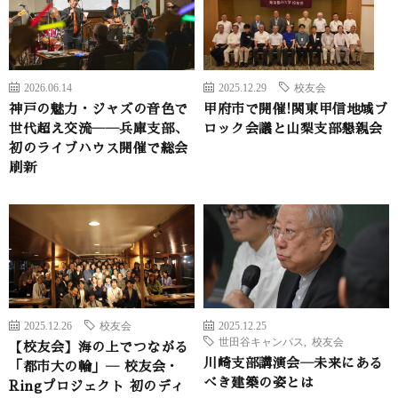
2026.06.14
2025.12.29
校友会
神戸の魅力・ジャズの音色で
甲府市で開催!関東甲信地域ブ
世代超え交流――兵庫支部、
ロック会議と山梨支部懇親会
初のライブハウス開催で総会
刷新
2025.12.26
校友会
2025.12.25
世田谷キャンパス
,
校友会
【校友会】海の上でつながる
川崎支部講演会―未来にある
「都市大の輪」― 校友会・
べき建築の姿とは
Ringプロジェクト 初のディ