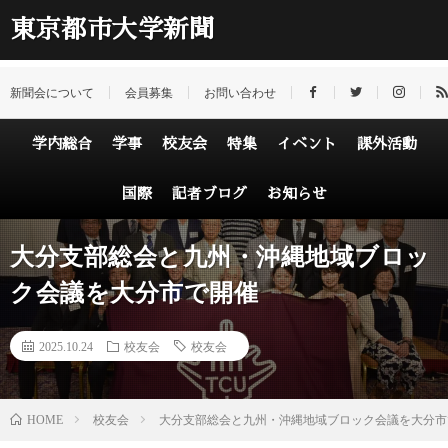
東京都市大学新聞
新聞会について
会員募集
お問い合わせ
学内総合
学事
校友会
特集
イベント
課外活動
国際
記者ブログ
お知らせ
大分支部総会と九州・沖縄地域ブロッ
ク会議を大分市で開催
2025.10.24
校友会
校友会
HOME
校友会
大分支部総会と九州・沖縄地域ブロック会議を大分市