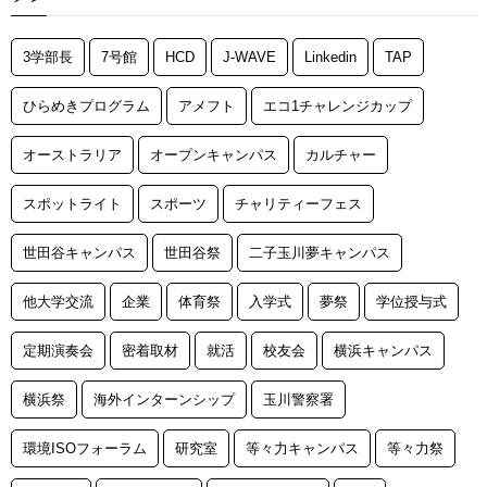
3学部長
7号館
HCD
J-WAVE
Linkedin
TAP
ひらめきプログラム
アメフト
エコ1チャレンジカップ
オーストラリア
オープンキャンパス
カルチャー
スポットライト
スポーツ
チャリティーフェス
世田谷キャンパス
世田谷祭
二子玉川夢キャンパス
他大学交流
企業
体育祭
入学式
夢祭
学位授与式
定期演奏会
密着取材
就活
校友会
横浜キャンパス
横浜祭
海外インターンシップ
玉川警察署
環境ISOフォーラム
研究室
等々力キャンパス
等々力祭