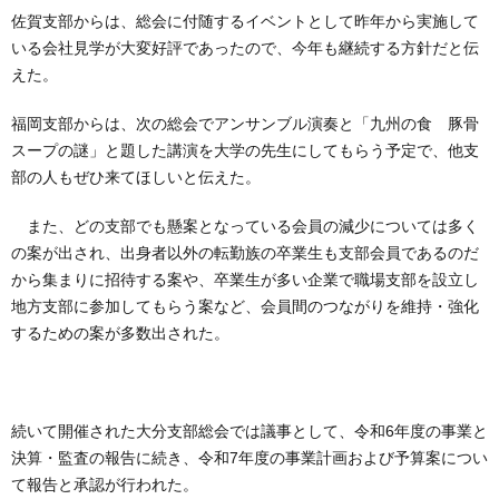
佐賀支部からは、総会に付随するイベントとして昨年から実施して
いる会社見学が大変好評であったので、今年も継続する方針だと伝
えた。
福岡支部からは、次の総会でアンサンブル演奏と「九州の食 豚骨
スープの謎」と題した講演を大学の先生にしてもらう予定で、他支
部の人もぜひ来てほしいと伝えた。
また、どの支部でも懸案となっている会員の減少については多く
の案が出され、出身者以外の転勤族の卒業生も支部会員であるのだ
から集まりに招待する案や、卒業生が多い企業で職場支部を設立し
地方支部に参加してもらう案など、会員間のつながりを維持・強化
するための案が多数出された。
続いて開催された大分支部総会では議事として、令和6年度の事業と
決算・監査の報告に続き、令和7年度の事業計画および予算案につい
て報告と承認が行われた。