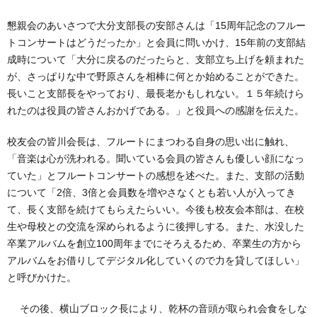
懇親会のあいさつで大分支部長の安部さんは「15周年記念のフルー
トコンサートはどうだったか」と会員に問いかけ、15年前の支部結
成時について「大分に戻るのだったらと、支部立ち上げを頼まれた
が、さっぱりな中で野原さんを相棒に何とか始めることができた。
長いこと支部長をやっており、最長老かもしれない。１５年続けら
れたのは役員の皆さんおかげである。」と役員への感謝を伝えた。
校友会の皆川会長は、フルートにまつわる自身の思い出に触れ、
「音楽は心が洗われる。聞いている会員の皆さんも優しい顔になっ
ていた」とフルートコンサートの感想を述べた。また、支部の活動
について「2倍、3倍と会員数を増やさなくとも若い人が入ってき
て、長く支部を続けてもらえたらいい。今後も校友会本部は、在校
生や母校との交流を深められるように後押しする。また、水没した
卒業アルバムを創立100周年までにそろえるため、卒業生の方から
アルバムをお借りしてデジタル化していくので力を貸してほしい」
と呼びかけた。
その後、横山ブロック長により、乾杯の音頭が取られ会食をしな