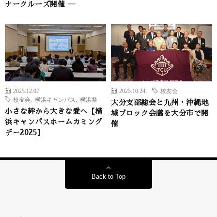
ナークルーズ開催 ―
2025.12.07
2025.10.24
校友会
校友会
,
横浜キャンパス
,
横浜祭
大分支部総会と九州・沖縄地
小さな絆から大きな愛へ【横
域ブロック会議を大分市で開
浜キャンパスホームカミング
催
デー2025】
Back to Top